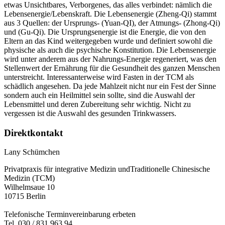
etwas Unsichtbares, Verborgenes, das alles verbindet: nämlich die
Lebensenergie/Lebenskraft. Die Lebensenergie (Zheng-Qi) stammt
aus 3 Quellen: der Ursprungs- (Yuan-QI), der Atmungs- (Zhong-Qi)
und (Gu-Qi). Die Ursprungsenergie ist die Energie, die von den
Eltern an das Kind weitergegeben wurde und definiert sowohl die
physische als auch die psychische Konstitution. Die Lebensenergie
wird unter anderem aus der Nahrungs-Energie regeneriert, was den
Stellenwert der Ernährung für die Gesundheit des ganzen Menschen
unterstreicht. Interessanterweise wird Fasten in der TCM als
schädlich angesehen. Da jede Mahlzeit nicht nur ein Fest der Sinne
sondern auch ein Heilmittel sein sollte, sind die Auswahl der
Lebensmittel und deren Zubereitung sehr wichtig. Nicht zu
vergessen ist die Auswahl des gesunden Trinkwassers.
Direktkontakt
Lany Schümchen
Privatpraxis für integrative Medizin undTraditionelle Chinesische
Medizin (TCM)
Wilhelmsaue 10
10715 Berlin
Telefonische Terminvereinbarung erbeten
Tel. 030 / 831 963 94