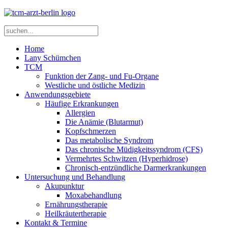
Home
Lany Schümchen
TCM
Funktion der Zang- und Fu-Organe
Westliche und östliche Medizin
Anwendungsgebiete
Häufige Erkrankungen
Allergien
Die Anämie (Blutarmut)
Kopfschmerzen
Das metabolische Syndrom
Das chronische Müdigkeitssyndrom (CFS)
Vermehrtes Schwitzen (Hyperhidrose)
Chronisch-entzündliche Darmerkrankungen
Untersuchung und Behandlung
Akupunktur
Moxabehandlung
Ernährungstherapie
Heilkräutertherapie
Kontakt & Termine